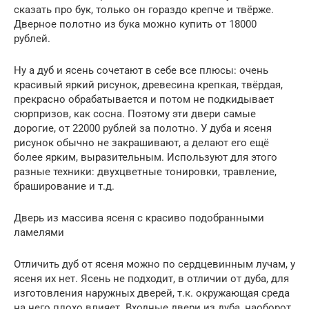
сказать про бук, только он гораздо крепче и твёрже.
Дверное полотно из бука можно купить от 18000
рублей.
Ну а дуб и ясень сочетают в себе все плюсы: очень
красивый яркий рисунок, древесина крепкая, твёрдая,
прекрасно обрабатывается и потом не подкидывает
сюрпризов, как сосна. Поэтому эти двери самые
дорогие, от 22000 рублей за полотно. У дуба и ясеня
рисунок обычно не закрашивают, а делают его ещё
более ярким, выразительным. Используют для этого
разные техники: двухцветные тонировки, травление,
браширование и т.д.
Дверь из массива ясеня с красиво подобранными
ламелями
Отличить дуб от ясеня можно по сердцевинным лучам, у
ясеня их нет. Ясень не подходит, в отличии от дуба, для
изготовления наружных дверей, т.к. окружающая среда
на него плохо влияет. Входные двери из дуба, наоборот,