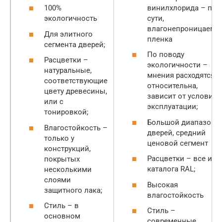
винилхлорида – по
100%
сути,
экологичность
влагонепроницаема
Для элитного
пленка
сегмента дверей;
По поводу
Расцветки –
экологичности –
натуральные,
мнения расходятся:
соответствующие
относительна,
цвету древесины,
зависит от условий
или с
эксплуатации;
тонировкой;
Большой диапазон
Влагостойкость –
дверей, средний
только у
ценовой сегмент
конструкций,
Расцветки – все из
покрытых
каталога RAL;
несколькими
слоями
Высокая
защитного лака;
влагостойкость
Стиль – в
Стиль –
основном
современные