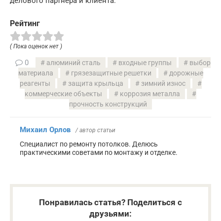
делового партнера и клиента.
Рейтинг
( Пока оценок нет )
0
алюминий сталь
входные группы
выбор
материала
грязезащитные решетки
дорожные
реагенты
защита крыльца
зимний износ
коммерческие объекты
коррозия металла
прочность конструкций
Михаил Орлов
/ автор статьи
Специалист по ремонту потолков. Делюсь
практическими советами по монтажу и отделке.
Понравилась статья? Поделиться с
друзьями: