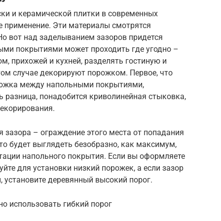
ки и керамической плитки в современных
е применение. Эти материалы смотрятся
 Но вот над заделыванием зазоров придется
ыми покрытиями может проходить где угодно –
м, прихожей и кухней, разделять гостиную и
этом случае декорируют порожком. Первое, что
рожка между напольными покрытиями,
ть разница, понадобится криволинейная стыковка,
декорирования.
зазора – ограждение этого места от попадания
это будет выглядеть безобразно, как максимум,
атации напольного покрытия. Если вы оформляете
уйте для установки низкий порожек, а если зазор
, установите деревянный высокий порог.
о использовать гибкий порог