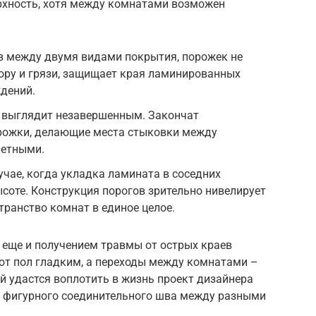
рхность, хотя между комнатами возможен
 между двумя видами покрытия, порожек не
ору и грязи, защищает края ламинированных
дений.
 выглядит незавершенным. Закончат
рожки, делающие места стыковки между
метными.
учае, когда укладка ламината в соседних
соте. Конструкция порогов зрительно нивелирует
транство комнат в единое целое.
 еще и получением травмы от острых краев
т пол гладким, а переходы между комнатами –
й удастся воплотить в жизнь проект дизайнера
е фигурного соединительного шва между разными