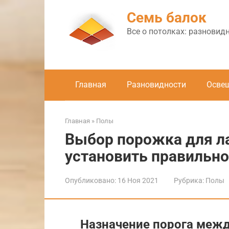
Перейти
Семь балок
к
контенту
Все о потолках: разновид
Главная
Разновидности
Осве
Главная
»
Полы
Выбор порожка для ла
установить правильно
Опубликовано:
16 Ноя 2021
Рубрика:
Полы
Назначение порога межд