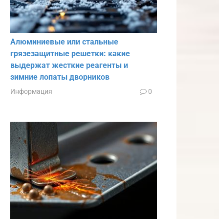
Алюминиевые или стальные
грязезащитные решетки: какие
выдержат жесткие реагенты и
зимние лопаты дворников
Информация
0