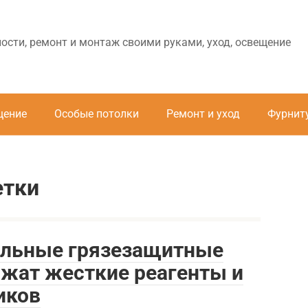
ности, ремонт и монтаж своими руками, уход, освещение
щение
Особые потолки
Ремонт и уход
Фурнит
етки
альные грязезащитные
ржат жесткие реагенты и
иков