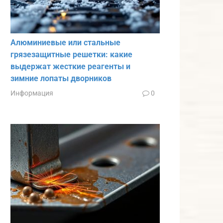
Алюминиевые или стальные
грязезащитные решетки: какие
выдержат жесткие реагенты и
зимние лопаты дворников
Информация
0