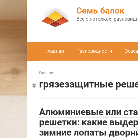
Перейти
Семь балок
к
контенту
Все о потолках: разновид
Главная
Разновидности
Осве
Главная
грязезащитные реш
Алюминиевые или ст
решетки: какие выде
зимние лопаты дворн