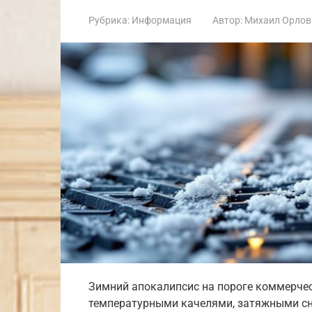
Рубрика:
Информация
Автор:
Михаил Орлов
Зимний апокалипсис на пороге коммерче
температурными качелями, затяжными сн