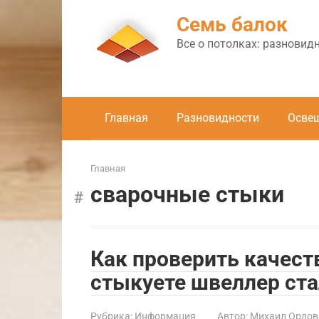
Перейти
Семь балок
к
контенту
Все о потолках: разновид
Главная
Разновидности
Осве
Главная
сварочные стыки
Как проверить качест
стыкуете швеллер ста
Рубрика:
Информация
Автор:
Михаил Орлов