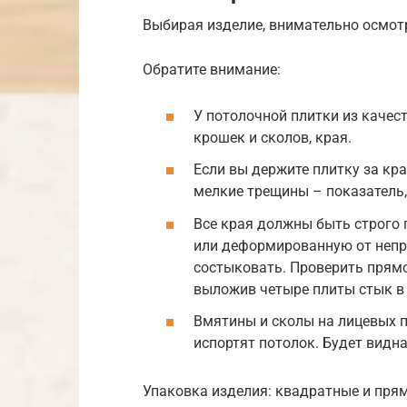
Выбирая изделие, внимательно осмотр
Обратите внимание:
У потолочной плитки из качес
крошек и сколов, края.
Если вы держите плитку за край
мелкие трещины – показатель,
Все края должны быть строго
или деформированную от непр
состыковать. Проверить прямо
выложив четыре плиты стык в 
Вмятины и сколы на лицевых п
испортят потолок. Будет видн
Упаковка изделия: квадратные и пря