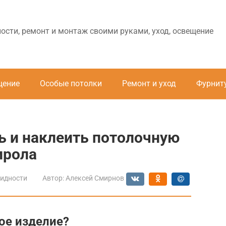
ности, ремонт и монтаж своими руками, уход, освещение
щение
Особые потолки
Ремонт и уход
Фурнит
ть и наклеить потолочную
ирола
идности
Автор:
Алексей Смирнов
ое изделие?