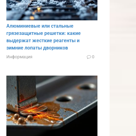
Алюминиевые или стальные
грязезащитные решетки: какие
выдержат жесткие реагенты и
зимние лопаты дворников
Информация
0