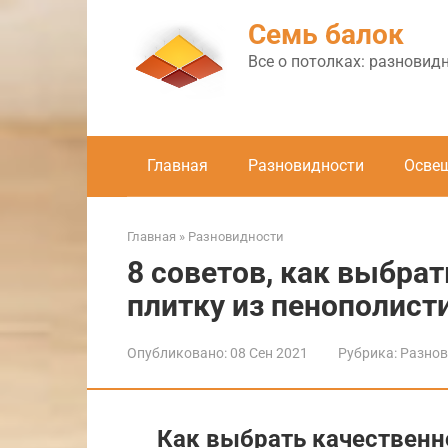
Перейти
Семь балок
к
контенту
Все о потолках: разновид
Главная
Разновидности
Осве
Главная
»
Разновидности
8 советов, как выбра
плитку из пенополист
Опубликовано:
08 Сен 2021
Рубрика:
Разнов
Как выбрать качественн