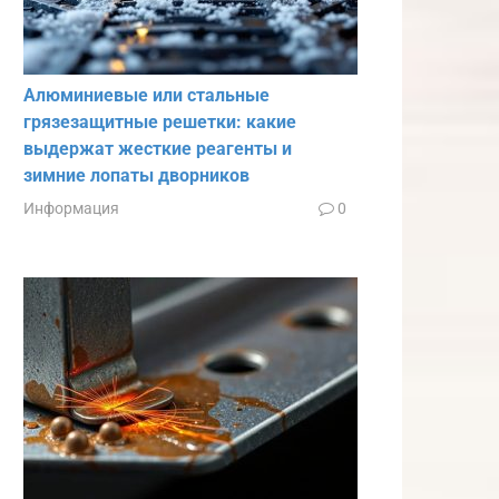
Алюминиевые или стальные
грязезащитные решетки: какие
выдержат жесткие реагенты и
зимние лопаты дворников
Информация
0