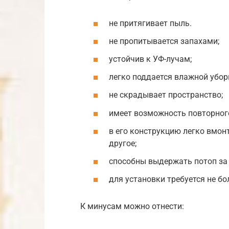
не притягивает пыль.
не пропитывается запахами;
устойчив к УФ-лучам;
легко поддается влажной убор
не скрадывает пространство;
имеет возможность повторног
в его конструкцию легко вмон
другое;
способны выдержать потоп за 
для установки требуется не бол
К минусам можно отнести: