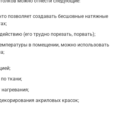
толков можно отнести следующие:
 что позволяет создавать бесшовные натяжные
ах;
ействию (его трудно порезать, порвать);
емпературы в помещении, можно использовать
а;
цией;
по ткани;
 нагревания;
декорирования акриловых красок;