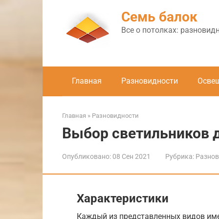
Перейти
Семь балок
к
контенту
Все о потолках: разновид
Главная
Разновидности
Осве
Главная
»
Разновидности
Выбор светильников 
Опубликовано:
08 Сен 2021
Рубрика:
Разнов
Характеристики
Каждый из представленных видов име