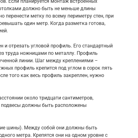
ров. Если планируется монтаж встроенных
потолками должно быть не меньше длины
о перенести метку по всему периметру стен, при
ревышать один метр. Когда разметка готова,
ией.
ен и отрезать угловой профиль. Его стандартный
без труда ножницами по металлу. Профиль
ученной линии. Шаг между креплениями –
ужных профиль крепится под углом в сорок пять
осле того как весь профиль закреплен, нужно
асстоянии около тридцати сантиметров,
е подвесы должны быть расположены
щие шины). Между собой они должны быть
одного метра. Крепятся они на одном уровне с