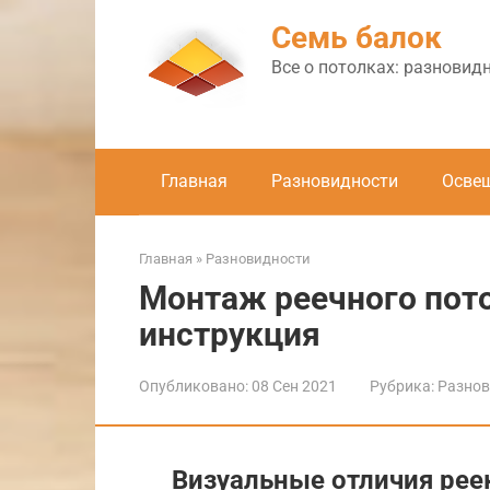
Перейти
Семь балок
к
контенту
Все о потолках: разновид
Главная
Разновидности
Осве
Главная
»
Разновидности
Монтаж реечного пот
инструкция
Опубликовано:
08 Сен 2021
Рубрика:
Разнов
Визуальные отличия рее