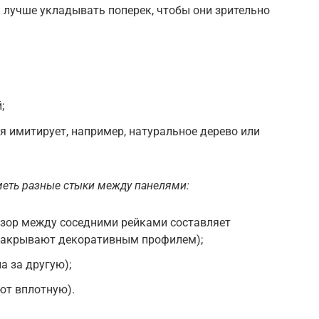
и лучше укладывать поперек, чтобы они зрительно
;
ая имитирует, например, натуральное дерево или
меть разные стыки между панелями:
азор между соседними рейками составляет
 закрывают декоративным профилем);
а за другую);
ют вплотную).