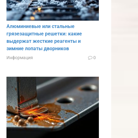
Алюминиевые или стальные
грязезащитные решетки: какие
выдержат жесткие реагенты и
зимние лопаты дворников
Информация
0