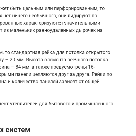
ожет быть цельным или перфорированным, то
х нет ничего необычного, они лидируют по
ированные характеризуются значительными
т из маленьких равноудаленных дырочек на
м, то стандартная рейка для потолка открытого
оту – 20 мм. Высота элемента реечного потолка
рина – 84 мм, а также предусмотрены 16-
рыми панели цепляются друг за друга. Рейки по
на и количество панелей зависят от общей
мент утеплителей для бытового и промышленного
х систем