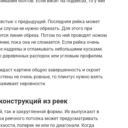
ивания болтов. Если висит на подвесах, то у них
встык с предыдущей. Последняя рейка может
 случае ее нужно обрезать. Для этого при
тся линия обреза. Потом по ней проводят ножом
нии, пока она не сломается. Если рейка очень
ые надрезы и отламывать небольшими кусками.
ю деревянных распорок или угловым профилем.
придаст картине общую завершенность и скроет
стены не очень ровные, то плинтус нужно взять
лаживает неровности.
конструкций из реек
, так и закругленной формы. Их выпускают в
ки реечного потолка может предусматривать
ности, поперек ее или по диагонали. Когда