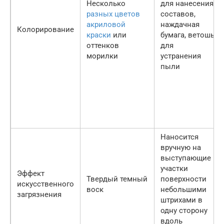
Несколько
для нанесения
разных цветов
составов,
акриловой
наждачная
Колорирование
краски
или
бумага, ветошь
оттенков
для
морилки
устранения
пыли
Наносится
вручную на
выступающие
участки
Эффект
Твердый темный
поверхности
искусственного
воск
небольшими
загрязнения
штрихами в
одну сторону
вдоль