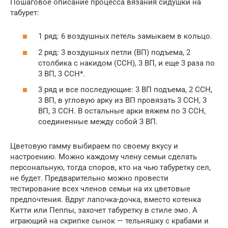
Пошаговое описание процесса вязания сидушки на
табурет:
1 ряд: 6 воздушных петель замыкаем в кольцо.
2 ряд: 3 воздушных петли (ВП) подъема, 2
столбика с накидом (ССН), 3 ВП, и еще 3 раза по
3 ВП, 3 ССН*.
3 ряд и все последующие: 3 ВП подъема, 2 ССН,
3 ВП, в угловую арку из ВП провязать 3 ССН, 3
ВП, 3 ССН. В остальные арки вяжем по 3 ССН,
соединенные между собой 3 ВП.
Цветовую гамму выбираем по своему вкусу и
настроению. Можно каждому члену семьи сделать
персональную, тогда споров, кто на чью табуретку сел,
не будет. Предварительно можно провести
тестирование всех членов семьи на их цветовые
предпочтения. Вдруг лапочка-дочка, вместо котенка
Китти или Пеппы, захочет табуретку в стиле эмо. А
играющий на скрипке сынок — тельняшку с крабами и