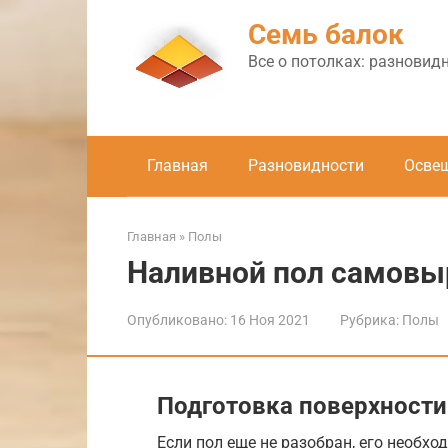
Перейти
Семь балок
к
контенту
Все о потолках: разновид
Главная
Разновидности
Осве
Главная
»
Полы
Наливной пол самов
Опубликовано:
16 Ноя 2021
Рубрика:
Полы
Подготовка поверхности
Если пол еще не разобран, его необх