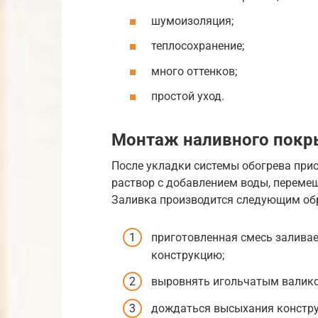
шумоизоляция;
теплосохранение;
много оттенков;
простой уход.
Монтаж наливного покр
После укладки системы обогрева прис
раствор с добавлением воды, переме
Заливка производится следующим об
приготовленная смесь заливае
конструкцию;
выровнять игольчатым валико
дождаться высыхания констру