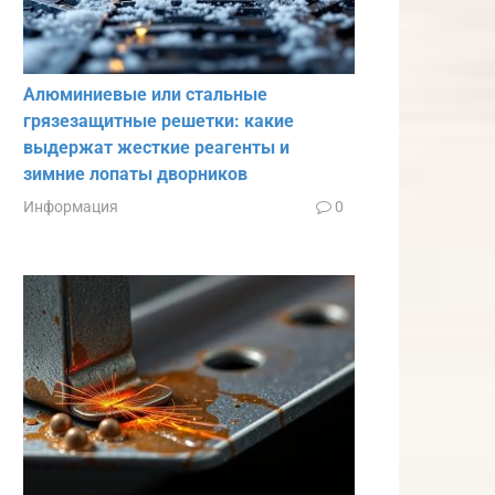
Алюминиевые или стальные
грязезащитные решетки: какие
выдержат жесткие реагенты и
зимние лопаты дворников
Информация
0